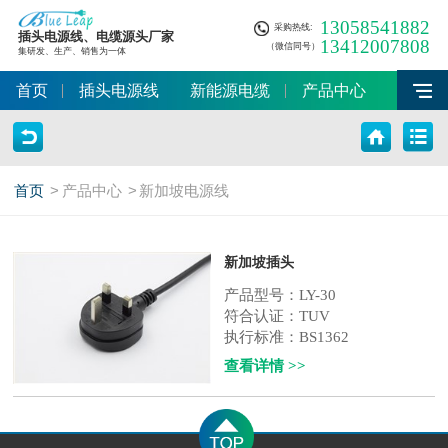
13058541882
采购热线:
插头电源线、电缆源头厂家
13412007808
（微信同号）
集研发、生产、销售为一体
首页
插头电源线
新能源电缆
产品中心
首页
>
产品中心
>
新加坡电源线
新加坡插头
产品型号：LY-30
符合认证：TUV
执行标准：BS1362
承载电压：250V
查看详情 >>
承...