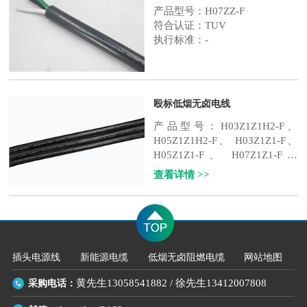
产品型号：H07ZZ-F
符合认证：TUV
执行标准：-
承载电压：250V
查看详情 >>
殴标低烟无卤电线
产品型号：H03Z1Z1H2-F、
H05Z1Z1H2-F、 H03Z1Z1-F、
H05Z1Z1-F、 H07Z1Z1-F、
H05GG-F
...
查看详情 >>
插头电源线
新能源电缆
低烟无卤阻燃电缆
网站地图
采购电话：
黄先生13058541882
/
徐先生13412007808