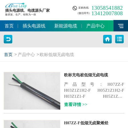
13058541882
采购热线:
插头电源线、电缆源头厂家
13412007808
（微信同号）
集研发、生产、销售为一体
首页
插头电源线
新能源电缆
产品中心
首页
>
产品中心
>
欧标低烟无卤电缆
欧标充电桩低烟无卤电缆
产品型号：H07ZZ-F
H03Z1Z1H2-F H05Z1Z1H2-F
H03Z1Z1-F H05Z1Z1-F
H07BZ5-F
符合认证：TUV <...
查看详情 >>
H07ZZ-F低烟无卤聚烯烃