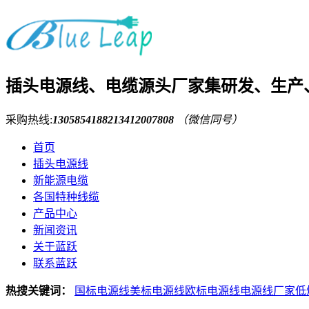
插头电源线、电缆源头厂家
集研发、生产
采购热线:
13058541882
13412007808
（微信同号）
首页
插头电源线
新能源电缆
各国特种线缆
产品中心
新闻资讯
关于蓝跃
联系蓝跃
热搜关键词：
国标电源线
美标电源线
欧标电源线
电源线厂家
低