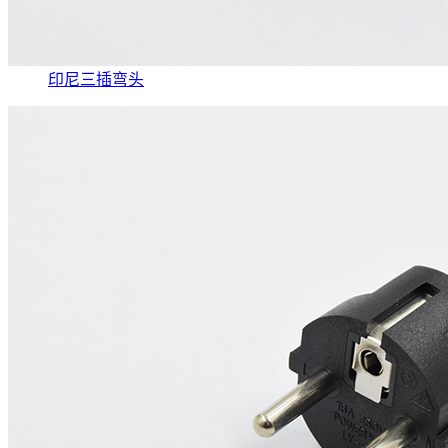
印尼三插弯头