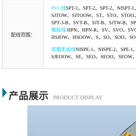
PVC线
SPT-1、SPT-2、SPT-2、NISP
SJTOW、SJTOOW、ST、STO、STOO、S
SPT-3-B、SVT-B、SJT-B、SJTW-B、SP
橡胶线
HPN、HPN-R、SV、SVO、SV
配线范围：
HSJOW、HSOOW、S、SO、SOO、SO
低烟无卤线
NISPE-1、NISPE-2、SPE
SJEOOW、SE、SEO、SEOO、SEOW
产品展示
PRODUCT DISPLAY