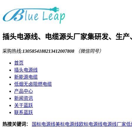
插头电源线、电缆源头厂家
集研发、生产
采购热线:
13058541882
13412007808
（微信同号）
首页
插头电源线
新能源电缆
低烟无卤阻燃电缆
产品中心
新闻资讯
关于蓝跃
联系蓝跃
热搜关键词：
国标电源线
美标电源线
欧标电源线
电源线厂家
低