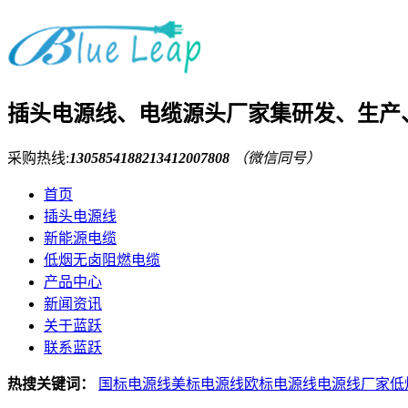
插头电源线、电缆源头厂家
集研发、生产
采购热线:
13058541882
13412007808
（微信同号）
首页
插头电源线
新能源电缆
低烟无卤阻燃电缆
产品中心
新闻资讯
关于蓝跃
联系蓝跃
热搜关键词：
国标电源线
美标电源线
欧标电源线
电源线厂家
低