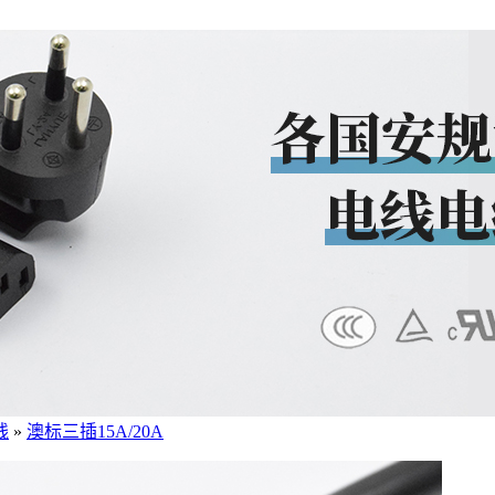
线
»
澳标三插15A/20A