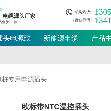
130
采购热线:
、电缆源头厂家
134
（微信同号）
销售为一体
插头电源线
新能源电缆
产品
电桩专用电源插头
欧标带NTC温控插头